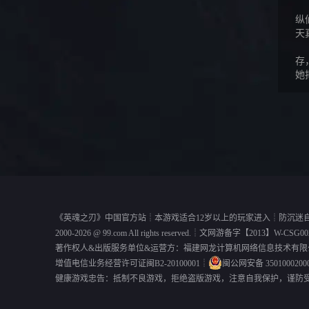
纵
天
存
她
《
英魂之刃
》中国官方站┊本游戏适合12岁以上的玩家进入┊
防沉迷
2000-2026 @
99.com
All rights reserved.┊
文网游备字【2013】W-CSG00
著作权人&出版服务单位&运营方：福建网龙计算机网络信息技术有限
增值电信业务经营许可证闽B2-20100001
┊
闽公网安备 3501000200
健康游戏忠告：抵制不良游戏，拒绝盗版游戏，注意自我保护，谨防