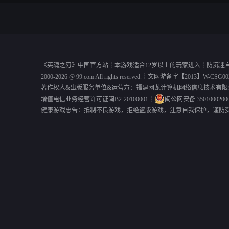
《
英魂之刃
》中国官方站┊本游戏适合12岁以上的玩家进入┊
防沉迷
2000-2026 @
99.com
All rights reserved.┊
文网游备字【2013】W-CSG00
著作权人&出版服务单位&运营方：福建网龙计算机网络信息技术有限
增值电信业务经营许可证闽B2-20100001
┊
闽公网安备 3501000200
健康游戏忠告：抵制不良游戏，拒绝盗版游戏，注意自我保护，谨防