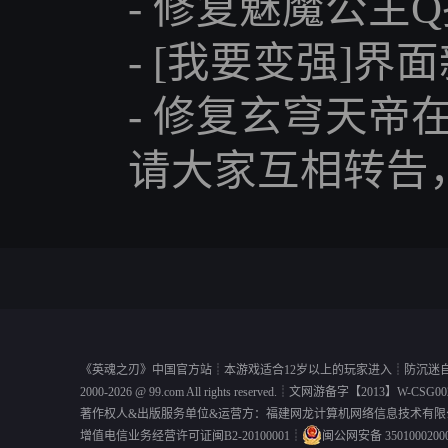
- 修复魅魔公主Q
- [我要变强]界
- 修复玄穹天帝在
请大家互相转告，
《
英魂之刃
》中国官方站┊本游戏适合12岁以上的玩家进入┊
防沉迷
2000-2026 @
99.com
All rights reserved.┊
文网游备字【2013】W-CSG00
著作权人&出版服务单位&运营方：福建网龙计算机网络信息技术有限
增值电信业务经营许可证闽B2-20100001
┊
闽公网安备 3501000200